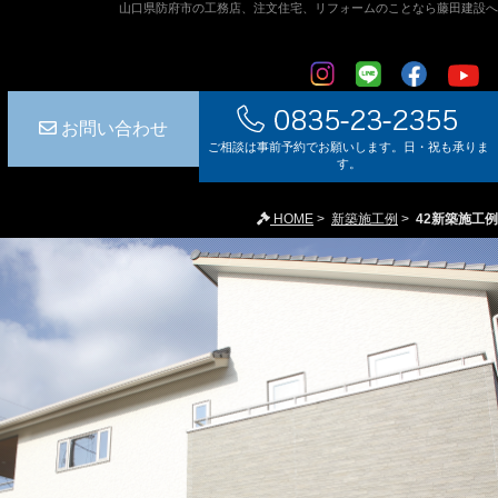
山口県防府市の工務店、注文住宅、リフォームのことなら藤田建設へ
お問い合わせ
ご相談は事前予約でお願いします。日・祝も承りま
す。
HOME
>
新築施工例
>
42新築施工例