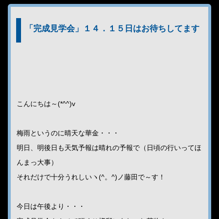
「完成見学会」１４．１５日はお待ちしてます
こんにちは～(*^^)v
梅雨というのに晴天な華金・・・
明日、明後日も天気予報は晴れの予報で（日頃の行いってほ
んまっ大事）
それだけで十分うれしいヽ(^。^)ノ藤田で～す！
今日は午後より・・・