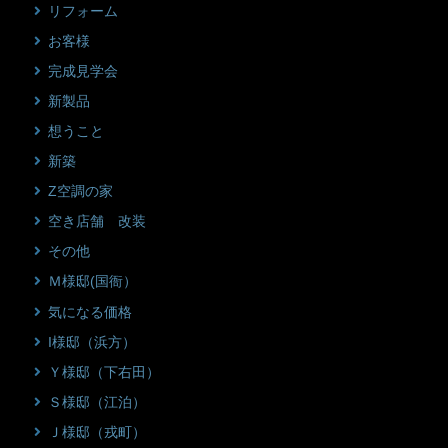
リフォーム
お客様
完成見学会
新製品
想うこと
新築
Z空調の家
空き店舗 改装
その他
Ｍ様邸(国衙）
気になる価格
I様邸（浜方）
Ｙ様邸（下右田）
Ｓ様邸（江泊）
Ｊ様邸（戎町）