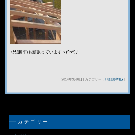
↑兄(勝平)も頑張っていますヽ(^o^)丿
2014年3月6日 | カテゴリー：
H様邸(牟礼)
|
カテゴリー