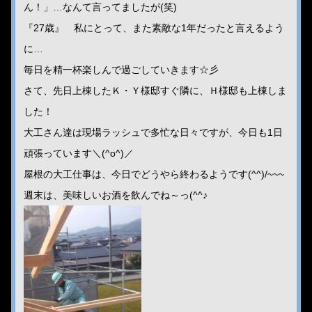
ん！」…なんて言ってましたが(笑)
『27歳』 私にとって、また素敵な1年だったと言えるよう
に…
毎日を精一杯楽しんで過ごしていきます☆彡
さて、先日上棟したＫ・Ｙ様邸すぐ隣に、Ｈ様邸も上棟しま
した！
大工さん達は現場ラッシュで多忙な日々ですが、今日も1日
頑張っています＼(^o^)／
屋根の大工仕事は、今日でどうやら終わるようです(^^)/~~~
週末は、美味しいお酒を飲んでね～っ(^^♪