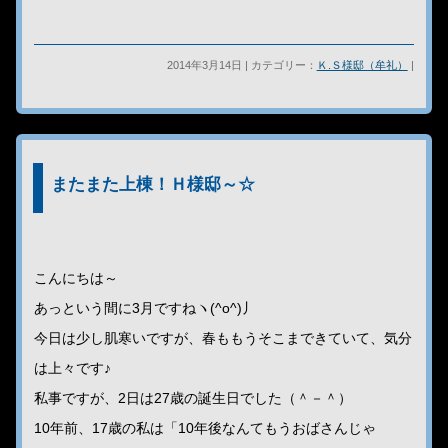
2014年3月14日 | カテゴリー：
Ｋ.Ｓ様邸（牟礼）
|
またまた上棟！Ｈ様邸～☆
こんにちは～
あっという間に3月ですねヽ(^o^)丿
今日は少し肌寒いですが、春ももうそこまできていて、気分
は上々です♪
私事ですが、2日は27歳の誕生日でした（＾－＾）
10年前、17歳の私は「10年後なんてもうおばさんじゃ