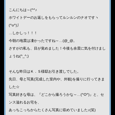
こんにちは～(^^♪
ホワイトデーのお返しをもらってルンルンのナオですヽ
(^o^)丿
…しかしっ！！！
今朝の地震は凄かったですね～…(@_@。
さすがの私も、目が覚めました！今後も余震に気を付けまし
ょうね(^_^;)
そんな昨日はＫ．Ｓ様邸お引き渡しでした。
先日、母と写真(完成した室内や、外観)を撮りに行ってきま
した☆
写真好きな母は、『どこから撮ろうかな～…(^O^)』と、セ
ンス溢れるお宅を、
あっちこっちからたくさん写真に収めていました♪(笑)