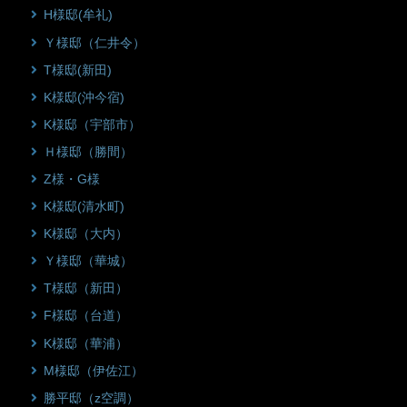
H様邸(牟礼)
Ｙ様邸（仁井令）
T様邸(新田)
K様邸(沖今宿)
K様邸（宇部市）
Ｈ様邸（勝間）
Z様・G様
K様邸(清水町)
K様邸（大内）
Ｙ様邸（華城）
T様邸（新田）
F様邸（台道）
K様邸（華浦）
M様邸（伊佐江）
勝平邸（z空調）