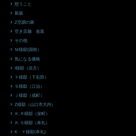
想うこと
新築
Z空調の家
空き店舗 改装
その他
Ｍ様邸(国衙）
気になる価格
I様邸（浜方）
Ｙ様邸（下右田）
Ｓ様邸（江泊）
Ｊ様邸（戎町）
Z様邸（山口市大内）
Ｋ.Ｒ様邸（栄町）
Ｋ.Ｓ様邸（牟礼）
K・Ｙ様邸(牟礼)