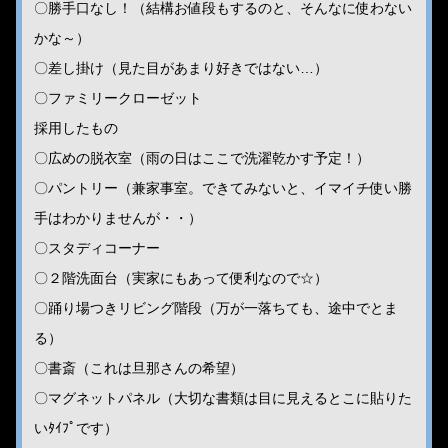
〇勝手口なし！（結構お値段もするのと、そんなに使わない
かな～）
〇差し掛け（見た目があまり好きではない…）
〇ファミリークローゼット
採用したもの
〇広めの脱衣室（雨の日はここで洗濯乾かす予定！）
〇パントリー（兼家事室。できてみないと、イマイチ使い勝
手はわかりませんが・・）
〇スタディコーナー
〇２階洗面台（実家にもあって便利なので☆）
〇踊り場つきリビング階段（万が一落ちても、途中でとま
る）
〇書斎（これは旦那さんの希望）
〇マグネットパネル（大切な書類は目に見えるとこに貼りた
いﾀｲﾌﾟです）