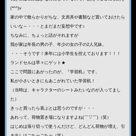
(*^^)v
家の中で散らかりがちな、文房具や書類など置いておけたら
いいな～・・・とまだまだ妄想中です♪
ちなみに、ちょっと話がそれますが
我が家は年長の男の子、年少の女の子の2人兄妹。
・・・そうです！来年には小学生を控えております！！！
ランドセルは早々にゲット★
ここで問題にあがったのが、『学習机』です。
私が小さいときにもあこがれていた学習机！
（当時は、キャラクターのシートみたいなのが入ってまし
た）
きっと買ったら喜ぶとは思うのですが・・・
あれって、荷物置き場になりますよね(￣▽￣)（笑）
はじめは張り切って使うんだけど、どんどん荷物が増え、引
き出しはごちゃごちゃ（笑）