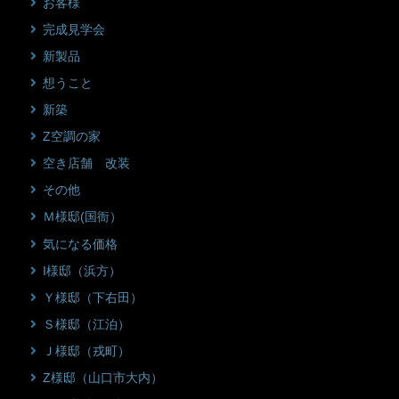
お客様
完成見学会
新製品
想うこと
新築
Z空調の家
空き店舗 改装
その他
Ｍ様邸(国衙）
気になる価格
I様邸（浜方）
Ｙ様邸（下右田）
Ｓ様邸（江泊）
Ｊ様邸（戎町）
Z様邸（山口市大内）