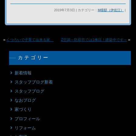
2019年7月3日 | カテゴリー：
M様邸（伊佐江）
|
«
くつろいで子育て出来る家
Z空調～防府市では1棟目！建築中です～
»
カテゴリー
新着情報
スタッフブログ新着
スタッフブログ
なおブログ
家づくり
プロフィール
リフォーム