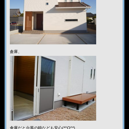
倉庫、
倉庫だと台風の時なども安心(*^O^*)