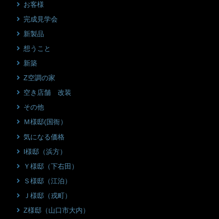
お客様
完成見学会
新製品
想うこと
新築
Z空調の家
空き店舗 改装
その他
Ｍ様邸(国衙）
気になる価格
I様邸（浜方）
Ｙ様邸（下右田）
Ｓ様邸（江泊）
Ｊ様邸（戎町）
Z様邸（山口市大内）